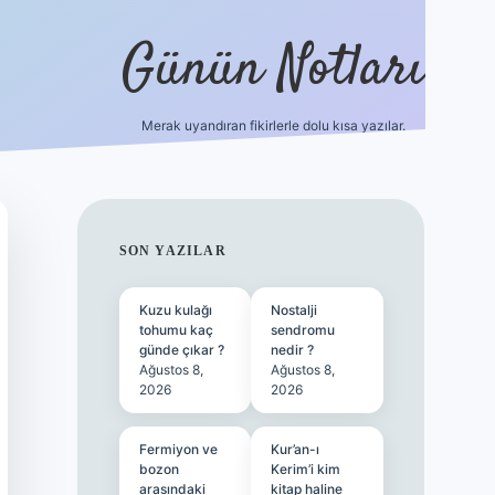
Günün Notları
Merak uyandıran fikirlerle dolu kısa yazılar.
https://piabel
SIDEBAR
SON YAZILAR
Kuzu kulağı
Nostalji
tohumu kaç
sendromu
günde çıkar ?
nedir ?
Ağustos 8,
Ağustos 8,
2026
2026
Fermiyon ve
Kur’an-ı
bozon
Kerim’i kim
arasındaki
kitap haline