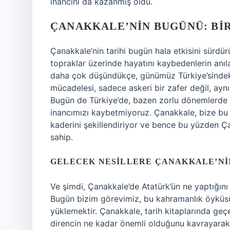
inancını da kazanmış oldu.
ÇANAKKALE’NIN BUGÜNÜ: BI
Çanakkale’nin tarihi bugün hala etkisini sürdür
topraklar üzerinde hayatını kaybedenlerin anıl
daha çok düşündükçe, günümüz Türkiye’sindeki
mücadelesi, sadece askeri bir zafer değil, ay
Bugün de Türkiye’de, bazen zorlu dönemlerde bi
inancımızı kaybetmiyoruz. Çanakkale, bize bu di
kaderini şekillendiriyor ve bence bu yüzden Ç
sahip.
GELECEK NESILLERE ÇANAKKALE’NI
Ve şimdi, Çanakkale’de Atatürk’ün ne yaptığını
Bugün bizim görevimiz, bu kahramanlık öyküs
yüklemektir. Çanakkale, tarih kitaplarında geç
direncin ne kadar önemli olduğunu kavrayarak,