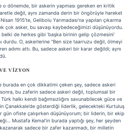
e o dönemde, bir askerin yapması gereken en kritik
aretle değil, aynı zamanda derin bir öngörüyle hareket
5 Nisan 1915’te, Gelibolu Yarımadası’na yapılan çıkarma
ek çok asker, bu savaşı kaybedeceğimizi düşünüyordu.
belki de herkes gibi ‘başka birinin gelip çözmesini’
durdu. O, askerlerine “Ben size taarruzu değil, ölmeyi
n adımı attı. Bu, sadece askeri bir karar değildi; aynı
dü.
 VE VIZYON
e burada en çok dikkatimi çeken şey, sadece askeri
r sonra, bu zaferin sadece askeri değil, toplumsal bir
 Türk halkı kendi bağımsızlığını savunabilecek güce ve
n Çanakkale’de gösterdiği liderlik, gelecekteki Kurtuluş
r gün ofiste çalışırken düşünüyorum; bir liderin, bir ekip
eceği… Mustafa Kemal’in burada yaptığı şey, her şeyden
azanarak sadece bir zafer kazanmadı, bir milletin