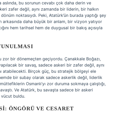
ma aslında, bu sorunun cevabı çok daha derin ve
ri zafer değil, aynı zamanda bir liderin, bir halkın
bir dönüm noktasıydı. Peki, Atatürk’ün burada yaptığı şey
 arkasında daha büyük bir anlam, bir vizyon yatıyor
ığını hem tarihsel hem de duygusal bir bakış açısıyla
AVUNULMASI
uğu zor bir dönemeçten geçiyordu. Çanakkale Boğazı,
apılacak bir savaş, sadece askeri bir zafer değil, aynı
 atabilecekti. Birçok güç, bu stratejik bölgeyi ele
mde bir subay olarak sadece askerlik değil, liderlik
 müttefiklerin Osmanlı’yı zor duruma sokmaya çalıştığı,
vaştı. Ve Atatürk, bu savaşta sadece bir askeri
 vücut buldu.
SI: ÖNGÖRÜ VE CESARET