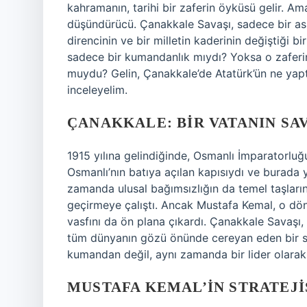
kahramanın, tarihi bir zaferin öyküsü gelir. A
düşündürücü. Çanakkale Savaşı, sadece bir aske
direncinin ve bir milletin kaderinin değiştiği 
sadece bir kumandanlık mıydı? Yoksa o zaferin
muydu? Gelin, Çanakkale’de Atatürk’ün ne yapt
inceleyelim.
ÇANAKKALE: BIR VATANIN S
1915 yılına gelindiğinde, Osmanlı İmparatorl
Osmanlı’nın batıya açılan kapısıydı ve burada y
zamanda ulusal bağımsızlığın da temel taşlarını
geçirmeye çalıştı. Ancak Mustafa Kemal, o döne
vasfını da ön plana çıkardı. Çanakkale Savaşı,
tüm dünyanın gözü önünde cereyan eden bir sa
kumandan değil, aynı zamanda bir lider olarak
MUSTAFA KEMAL’IN STRATEJI