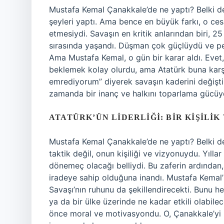
Mustafa Kemal Çanakkale’de ne yaptı? Belki d
şeyleri yaptı. Ama bence en büyük farkı, o ces
etmesiydi. Savaşın en kritik anlarından biri, 2
sırasında yaşandı. Düşman çok güçlüydü ve p
Ama Mustafa Kemal, o gün bir karar aldı. Evet, 
beklemek kolay olurdu, ama Atatürk buna karşı 
emrediyorum” diyerek savaşın kaderini değiştire
zamanda bir inanç ve halkını toparlama gücüy
ATATÜRK’ÜN LIDERLIĞI: BIR KIŞILIK
Mustafa Kemal Çanakkale’de ne yaptı? Belki d
taktik değil, onun kişiliği ve vizyonuydu. Yılla
dönemeç olacağı belliydi. Bu zaferin ardından,
iradeye sahip olduğuna inandı. Mustafa Kemal’i
Savaşı’nın ruhunu da şekillendirecekti. Bunu he
ya da bir ülke üzerinde ne kadar etkili olabil
önce moral ve motivasyondu. O, Çanakkale’yi k