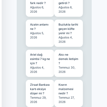
fark nedir ?
getirdi ?
Ağustos 6,
Ağustos 6,
2026
2026
Azatın anlamı
Buzlukta tarihi
ne ?
geçen köfte
Ağustos 5,
yenir mi ?
2026
Ağustos 4,
2026
Ariel dağ
Alıcı ne
esintisi 7 kg ne
demek iletişim
için ?
?
Ağustos 4,
Temmuz 30,
2026
2026
Ziraat Bankası
Kısırın
kartı eksiye
malzemesi
düşer mi ?
nedir ?
Temmuz 29,
Temmuz 27,
2026
2026