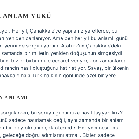
R ANLAM YÜKÜ
üyor. Her yıl, Çanakkale’ye yapılan ziyaretlerde, bu
arı yeniden canlanıyor. Ama ben her yıl bu anlamlı günü
 yerini de sorguluyorum. Atatürk’ün Çanakkale’deki
nı zamanda bir milletin yeniden doğuşunun simgesiydi.
le, bizler birbirimize cesaret veriyor, zor zamanlarda
rencin nasıl oluştuğunu hatırlatıyor. Savaş, bir ülkenin
anakkale hala Türk halkının gönlünde özel bir yere
N ANLAMI
 sorgularken, bu soruyu günümüze nasıl taşıyabiliriz?
ünü sadece hatırlamak değil, aynı zamanda bir anlam
en bir olay olmanın çok ötesinde. Her yeni nesil, bu
 geleceğe doğru adımlarını atmalı. Bizler, sadece