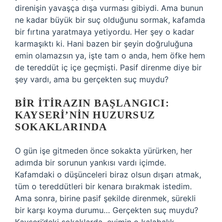
direnişin yavaşça dışa vurması gibiydi. Ama bunun
ne kadar büyük bir suç olduğunu sormak, kafamda
bir fırtına yaratmaya yetiyordu. Her şey o kadar
karmaşıktı ki. Hani bazen bir şeyin doğruluğuna
emin olamazsın ya, işte tam o anda, hem öfke hem
de tereddüt iç içe geçmişti. Pasif direnme diye bir
şey vardı, ama bu gerçekten suç muydu?
BIR İTIRAZIN BAŞLANGICI:
KAYSERI’NIN HUZURSUZ
SOKAKLARINDA
O gün işe gitmeden önce sokakta yürürken, her
adımda bir sorunun yankısı vardı içimde.
Kafamdaki o düşünceleri biraz olsun dışarı atmak,
tüm o tereddütleri bir kenara bırakmak istedim.
Ama sonra, birine pasif şekilde direnmek, sürekli
bir karşı koyma durumu… Gerçekten suç muydu?