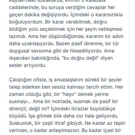
Kayseri’deki sokaklarda, evimin o kalabalık
caddelerinde, bu soruya verdiğim cevaplar her
geçen dakika değişiyordu. İçimdeki o kararsızlıkla
boğuluyordum. Bir karar verebilmek, doğru
bildiğim yolu seçebilmek için her şeyin netleşmesi
lazımdı. Ama her düşündüğümde, kararım bir adım
daha uzaklaşıyordu. Bazen pasif direnme, bir tür
duygusal savunma gibi de hissediliyordu. Ama
dışarıdan bakıldığında, “bu doğru değil” diyen
sesler artıyordu.
Çalıştığım ofiste, iş arkadaşlarım sürekli bir şeyler
talep ederken ben sessiz kalmayı tercih ettim. Her
zaman olduğu gibi, bir “hayır” demek yerine
susmayı… Ama bir noktada, susmak da pasif bir
dirençti, değil mi? İçimdeki itirazlar büyüdükçe
büyüdü. İşe gitmek bile daha zor hale geliyordu.
Suskunluk, bir çeşit itiraf gibiydi. Ne kadar az tepki
verirsen, o kadar anlaşılmazsın. Bu kadar içsel bir