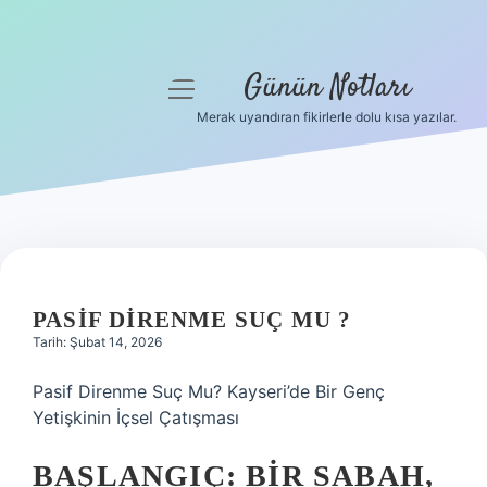
Günün Notları
menüyü
aç
Merak uyandıran fikirlerle dolu kısa yazılar.
Anasayfa
Gizlilik Politikası
Yasal Uyarı
Hakkımızda
PASIF DIRENME SUÇ MU ?
Tarih: Şubat 14, 2026
Pasif Direnme Suç Mu? Kayseri’de Bir Genç
Yetişkinin İçsel Çatışması
BAŞLANGIÇ: BIR SABAH,