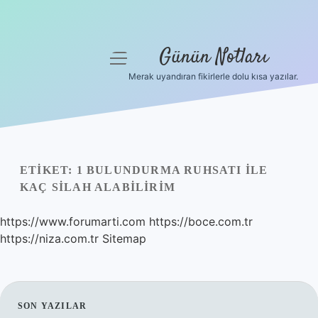
Günün Notları
menüyü
aç
Merak uyandıran fikirlerle dolu kısa yazılar.
Anasayfa
Gizlilik Politikası
Yasal Uyarı
ETIKET:
1 BULUNDURMA RUHSATI ILE
KAÇ SILAH ALABILIRIM
Hakkımızda
https://www.forumarti.com
https://boce.com.tr
https://niza.com.tr
Sitemap
SIDEBAR
SON YAZILAR