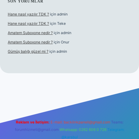
SON YORUMLAR
Hane nasıl yazılır TDK ?
için
admin
Hane nasıl yazılır TDK ?
için
Teke
Amatem Suboxone nedir ?
için
admin
Amatem Suboxone nedir ?
için
Onur
Gümüş balığı güzel mi ?
için
admin
m/
Reklam ve İletişim:
E-mail:
backlinkpaneli@gmail.com
Teams:
forumhizmeti@gmail.com
Whatsapp: 0262 606 0 726
Telegram:
@karabul