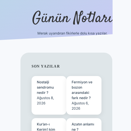
Günün Notları
Merak uyandıran fikirlerle dolu kısa yazılar.
https://
SIDEBAR
SON YAZILAR
Nostalji
Fermiyon ve
sendromu
bozon
nedir ?
arasındaki
Ağustos 8,
fark nedir ?
2026
Ağustos 6,
2026
Kur’an-ı
Azatın anlamı
Kerim’i kim
ne ?