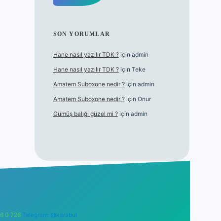
SON YORUMLAR
Hane nasıl yazılır TDK ?
için
admin
Hane nasıl yazılır TDK ?
için
Teke
Amatem Suboxone nedir ?
için
admin
Amatem Suboxone nedir ?
için
Onur
Gümüş balığı güzel mi ?
için
admin
6 0 726
Telegram: @karabul