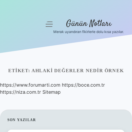
Günün Notları
menüyü
aç
Merak uyandıran fikirlerle dolu kısa yazılar.
Anasayfa
Gizlilik Politikası
Yasal Uyarı
ETIKET:
AHLAKI DEĞERLER NEDIR ÖRNEK
Hakkımızda
https://www.forumarti.com
https://boce.com.tr
https://niza.com.tr
Sitemap
SIDEBAR
SON YAZILAR