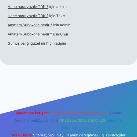
Hane nasıl yazılır TDK ?
için
admin
Hane nasıl yazılır TDK ?
için
Teke
Amatem Suboxone nedir ?
için
admin
Amatem Suboxone nedir ?
için
Onur
Gümüş balığı güzel mi ?
için
admin
m/
Reklam ve İletişim:
E-mail:
backlinkpaneli@gmail.com
Teams:
forumhizmeti@gmail.com
Whatsapp: 0262 606 0 726
Telegram:
@karabul
Yasal Uyarı:
Sitemiz, 5651 Sayılı Kanun gereğince Bilgi Teknolojileri