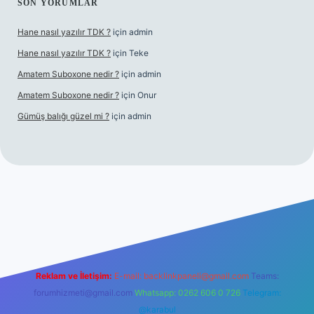
SON YORUMLAR
Hane nasıl yazılır TDK ?
için
admin
Hane nasıl yazılır TDK ?
için
Teke
Amatem Suboxone nedir ?
için
admin
Amatem Suboxone nedir ?
için
Onur
Gümüş balığı güzel mi ?
için
admin
m/
Reklam ve İletişim:
E-mail:
backlinkpaneli@gmail.com
Teams:
forumhizmeti@gmail.com
Whatsapp: 0262 606 0 726
Telegram:
@karabul