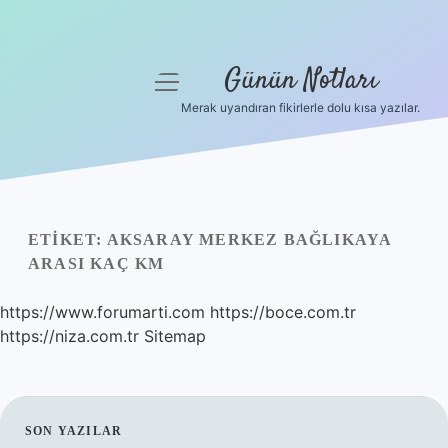
Günün Notları
menüyü
aç
Merak uyandıran fikirlerle dolu kısa yazılar.
Anasayfa
Gizlilik Politikası
Yasal Uyarı
ETIKET:
AKSARAY MERKEZ BAĞLIKAYA
ARASI KAÇ KM
Hakkımızda
https://www.forumarti.com
https://boce.com.tr
https://niza.com.tr
Sitemap
SIDEBAR
SON YAZILAR