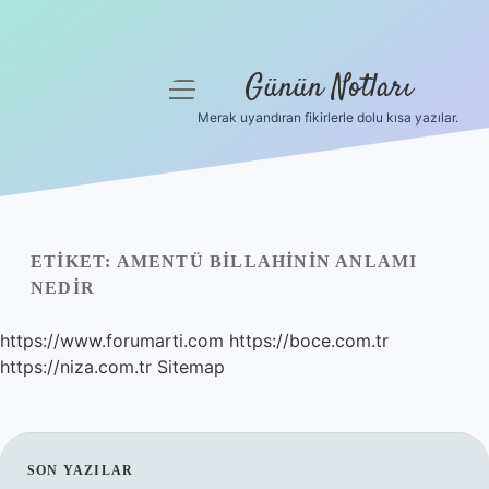
Günün Notları
menüyü
aç
Merak uyandıran fikirlerle dolu kısa yazılar.
Anasayfa
Gizlilik Politikası
Yasal Uyarı
ETIKET:
AMENTÜ BILLAHININ ANLAMI
NEDIR
Hakkımızda
https://www.forumarti.com
https://boce.com.tr
https://niza.com.tr
Sitemap
SIDEBAR
SON YAZILAR