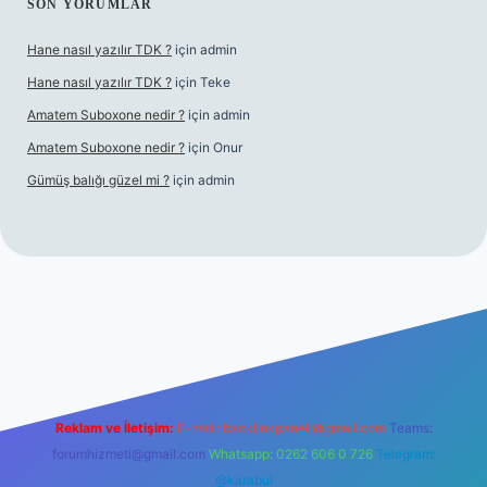
SON YORUMLAR
Hane nasıl yazılır TDK ?
için
admin
Hane nasıl yazılır TDK ?
için
Teke
Amatem Suboxone nedir ?
için
admin
Amatem Suboxone nedir ?
için
Onur
Gümüş balığı güzel mi ?
için
admin
m/
Reklam ve İletişim:
E-mail:
backlinkpaneli@gmail.com
Teams:
forumhizmeti@gmail.com
Whatsapp: 0262 606 0 726
Telegram:
@karabul