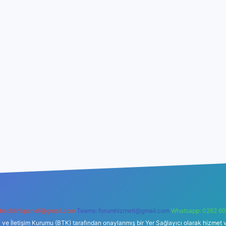
backlinkpaneli@gmail.com
Teams:
forumhizmeti@gmail.com
Whatsapp: 0262 60
i ve İletişim Kurumu (BTK) tarafından onaylanmış bir Yer Sağlayıcı olarak hizmet v