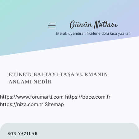
Günün Notları
menüyü
aç
Merak uyandıran fikirlerle dolu kısa yazılar.
Anasayfa
Gizlilik Politikası
Yasal Uyarı
ETIKET:
BALTAYI TAŞA VURMANIN
ANLAMI NEDIR
Hakkımızda
https://www.forumarti.com
https://boce.com.tr
https://niza.com.tr
Sitemap
SIDEBAR
SON YAZILAR