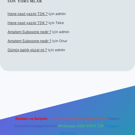
SON YORUMLAR
Hane nasıl yazılır TDK ?
için
admin
Hane nasıl yazılır TDK ?
için
Teke
Amatem Suboxone nedir ?
için
admin
Amatem Suboxone nedir ?
için
Onur
Gümüş balığı güzel mi ?
için
admin
m/
Reklam ve İletişim:
E-mail:
backlinkpaneli@gmail.com
Teams:
forumhizmeti@gmail.com
Whatsapp: 0262 606 0 726
Telegram:
@karabul