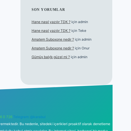
SON YORUMLAR
Hane nasıl yazılır TDK ?
için
admin
Hane nasıl yazılır TDK ?
için
Teke
Amatem Suboxone nedir ?
için
admin
Amatem Suboxone nedir ?
için
Onur
Gümüş balığı güzel mi ?
için
admin
6 0 726
Telegram: @karabul
ermektedir. Bu nedenle, sitedeki içerikleri proaktif olarak denetleme
uğu kabul etmiş sayılırlar. Bu internet sitesi, herhangi bir marka,