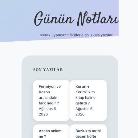
Günün Notları
Merak uyandıran fikirlerle dolu kısa yazılar.
https://p
SIDEBAR
SON YAZILAR
Fermiyon ve
Kur’an-ı
bozon
Kerim’i kim
arasındaki
kitap haline
fark nedir ?
getirdi ?
Ağustos 6,
Ağustos 6,
2026
2026
Azatın anlamı
Buzlukta tarihi
ne ?
geçen köfte