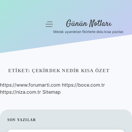
Günün Notları
menüyü
aç
Merak uyandıran fikirlerle dolu kısa yazılar.
Anasayfa
Gizlilik Politikası
Yasal Uyarı
ETIKET:
ÇEKIRDEK NEDIR KISA ÖZET
Hakkımızda
https://www.forumarti.com
https://boce.com.tr
https://niza.com.tr
Sitemap
SIDEBAR
SON YAZILAR