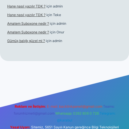
Hane nasıl yazılır TDK ?
için
admin
Hane nasıl yazılır TDK ?
için
Teke
Amatem Suboxone nedir ?
için
admin
Amatem Suboxone nedir ?
için
Onur
Gümüş balığı güzel mi ?
için
admin
m/
Reklam ve İletişim:
E-mail:
backlinkpaneli@gmail.com
Teams:
forumhizmeti@gmail.com
Whatsapp: 0262 606 0 726
Telegram:
@karabul
Yasal Uyarı:
Sitemiz, 5651 Sayılı Kanun gereğince Bilgi Teknolojileri