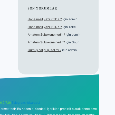
SON YORUMLAR
Hane nasıl yazılır TDK ?
için
admin
Hane nasıl yazılır TDK ?
için
Teke
Amatem Suboxone nedir ?
için
admin
Amatem Suboxone nedir ?
için
Onur
Gümüş balığı güzel mi ?
için
admin
6 0 726
Telegram: @karabul
ermektedir. Bu nedenle, sitedeki içerikleri proaktif olarak denetleme
uğu kabul etmiş sayılırlar. Bu internet sitesi, herhangi bir marka,