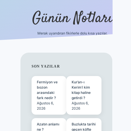
Günün Notları
Merak uyandıran fikirlerle dolu kısa yazılar.
https://p
SIDEBAR
SON YAZILAR
Fermiyon ve
Kur’an-ı
bozon
Kerim’i kim
arasındaki
kitap haline
fark nedir ?
getirdi ?
Ağustos 6,
Ağustos 6,
2026
2026
Azatın anlamı
Buzlukta tarihi
ne ?
geçen köfte