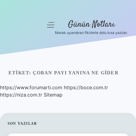
Günün Notları
menüyü
aç
Merak uyandıran fikirlerle dolu kısa yazılar.
Anasayfa
Gizlilik Politikası
Yasal Uyarı
ETIKET:
ÇOBAN PAYI YANINA NE GIDER
Hakkımızda
https://www.forumarti.com
https://boce.com.tr
https://niza.com.tr
Sitemap
SIDEBAR
SON YAZILAR