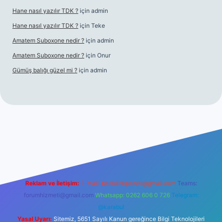
Hane nasıl yazılır TDK ?
için
admin
Hane nasıl yazılır TDK ?
için
Teke
Amatem Suboxone nedir ?
için
admin
Amatem Suboxone nedir ?
için
Onur
Gümüş balığı güzel mi ?
için
admin
m/
Reklam ve İletişim:
E-mail:
backlinkpaneli@gmail.com
Teams:
forumhizmeti@gmail.com
Whatsapp: 0262 606 0 726
Telegram:
@karabul
Yasal Uyarı:
Sitemiz, 5651 Sayılı Kanun gereğince Bilgi Teknolojileri