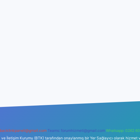
backlinkpaneli@gmail.com
Teams:
forumhizmeti@gmail.com
Whatsapp: 0262 60
i ve İletişim Kurumu (BTK) tarafından onaylanmış bir Yer Sağlayıcı olarak hizmet v