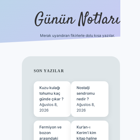
Günün Notları
Merak uyandıran fikirlerle dolu kısa yazılar.
https://p
SIDEBAR
SON YAZILAR
Kuzu kulağı
Nostalji
tohumu kaç
sendromu
günde çıkar ?
nedir ?
Ağustos 8,
Ağustos 8,
2026
2026
Fermiyon ve
Kur’an-ı
bozon
Kerim’i kim
arasındaki
kitap haline