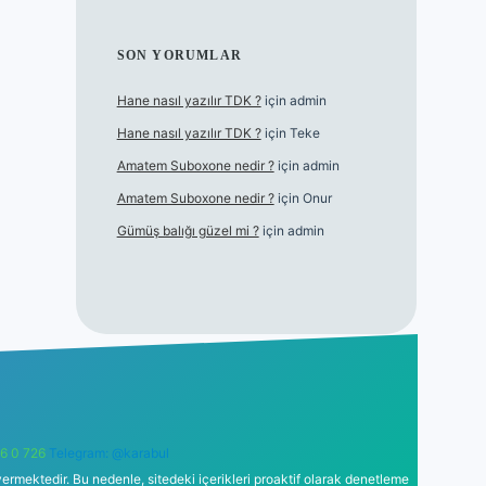
SON YORUMLAR
Hane nasıl yazılır TDK ?
için
admin
Hane nasıl yazılır TDK ?
için
Teke
Amatem Suboxone nedir ?
için
admin
Amatem Suboxone nedir ?
için
Onur
Gümüş balığı güzel mi ?
için
admin
6 0 726
Telegram: @karabul
ermektedir. Bu nedenle, sitedeki içerikleri proaktif olarak denetleme