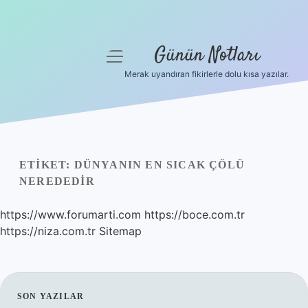
Günün Notları
menüyü
aç
Merak uyandıran fikirlerle dolu kısa yazılar.
Anasayfa
Gizlilik Politikası
Yasal Uyarı
ETIKET:
DÜNYANIN EN SICAK ÇÖLÜ
NEREDEDIR
Hakkımızda
https://www.forumarti.com
https://boce.com.tr
https://niza.com.tr
Sitemap
SIDEBAR
SON YAZILAR