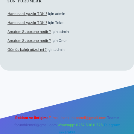
SON YORUMLAR
Hane nasıl yazılır TDK ?
için
admin
Hane nasıl yazılır TDK ?
için
Teke
Amatem Suboxone nedir ?
için
admin
Amatem Suboxone nedir ?
için
Onur
Gümüş balığı güzel mi ?
için
admin
m/
Reklam ve İletişim:
E-mail:
backlinkpaneli@gmail.com
Teams:
forumhizmeti@gmail.com
Whatsapp: 0262 606 0 726
Telegram:
@karabul