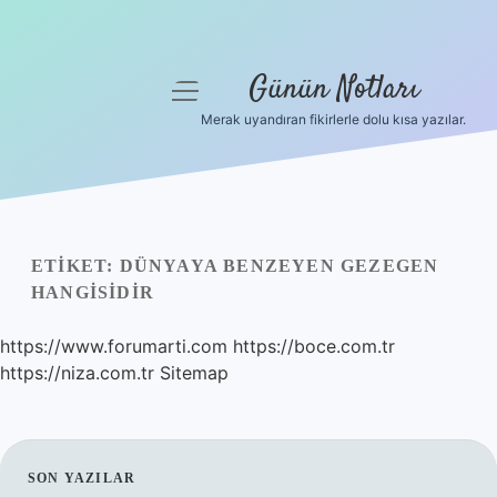
Günün Notları
menüyü
aç
Merak uyandıran fikirlerle dolu kısa yazılar.
Anasayfa
Gizlilik Politikası
Yasal Uyarı
ETIKET:
DÜNYAYA BENZEYEN GEZEGEN
HANGISIDIR
Hakkımızda
https://www.forumarti.com
https://boce.com.tr
https://niza.com.tr
Sitemap
SIDEBAR
SON YAZILAR