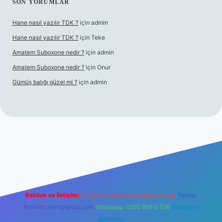
SON YORUMLAR
Hane nasıl yazılır TDK ?
için
admin
Hane nasıl yazılır TDK ?
için
Teke
Amatem Suboxone nedir ?
için
admin
Amatem Suboxone nedir ?
için
Onur
Gümüş balığı güzel mi ?
için
admin
m/
Reklam ve İletişim:
E-mail:
backlinkpaneli@gmail.com
Teams:
forumhizmeti@gmail.com
Whatsapp: 0262 606 0 726
Telegram:
@karabul