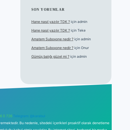
SON YORUMLAR
Hane nasıl yazılır TDK ?
için
admin
Hane nasıl yazılır TDK ?
için
Teke
Amatem Suboxone nedir ?
için
admin
Amatem Suboxone nedir ?
için
Onur
Gümüş balığı güzel mi ?
için
admin
6 0 726
Telegram: @karabul
ermektedir. Bu nedenle, sitedeki içerikleri proaktif olarak denetleme
uğu kabul etmiş sayılırlar. Bu internet sitesi, herhangi bir marka,