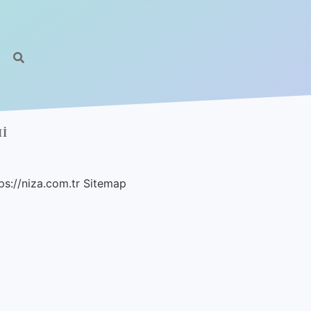
I
ps://niza.com.tr
Sitemap