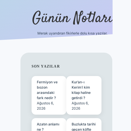
Günün Notları
Merak uyandıran fikirlerle dolu kısa yazılar.
https://p
SIDEBAR
SON YAZILAR
Fermiyon ve
Kur’an-ı
bozon
Kerim’i kim
arasındaki
kitap haline
fark nedir ?
getirdi ?
Ağustos 6,
Ağustos 6,
2026
2026
Azatın anlamı
Buzlukta tarihi
ne ?
geçen köfte