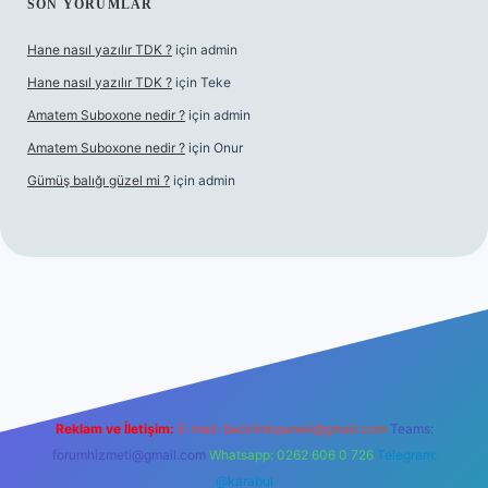
SON YORUMLAR
Hane nasıl yazılır TDK ?
için
admin
Hane nasıl yazılır TDK ?
için
Teke
Amatem Suboxone nedir ?
için
admin
Amatem Suboxone nedir ?
için
Onur
Gümüş balığı güzel mi ?
için
admin
m/
Reklam ve İletişim:
E-mail:
backlinkpaneli@gmail.com
Teams:
forumhizmeti@gmail.com
Whatsapp: 0262 606 0 726
Telegram:
@karabul