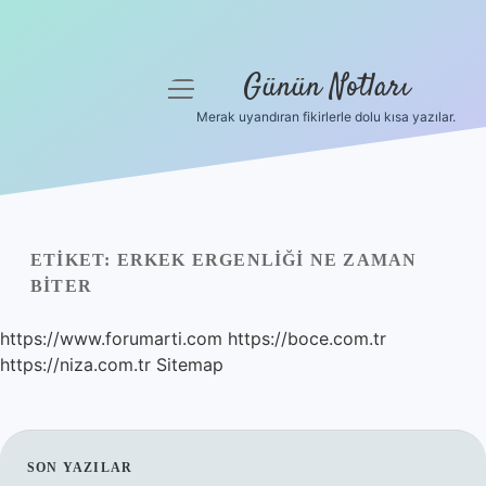
Günün Notları
menüyü
aç
Merak uyandıran fikirlerle dolu kısa yazılar.
Anasayfa
Gizlilik Politikası
Yasal Uyarı
ETIKET:
ERKEK ERGENLIĞI NE ZAMAN
BITER
Hakkımızda
https://www.forumarti.com
https://boce.com.tr
https://niza.com.tr
Sitemap
SIDEBAR
SON YAZILAR