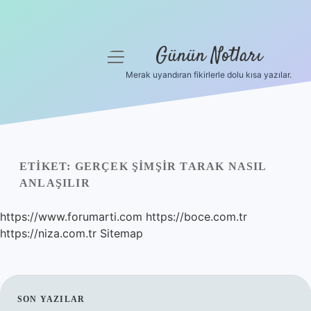
Günün Notları
menüyü
aç
Merak uyandıran fikirlerle dolu kısa yazılar.
Anasayfa
Gizlilik Politikası
Yasal Uyarı
ETIKET:
GERÇEK ŞIMŞIR TARAK NASIL
ANLAŞILIR
Hakkımızda
https://www.forumarti.com
https://boce.com.tr
https://niza.com.tr
Sitemap
SIDEBAR
SON YAZILAR