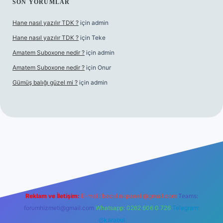
SON YORUMLAR
Hane nasıl yazılır TDK ?
için
admin
Hane nasıl yazılır TDK ?
için
Teke
Amatem Suboxone nedir ?
için
admin
Amatem Suboxone nedir ?
için
Onur
Gümüş balığı güzel mi ?
için
admin
m/
Reklam ve İletişim:
E-mail:
backlinkpaneli@gmail.com
Teams:
forumhizmeti@gmail.com
Whatsapp: 0262 606 0 726
Telegram:
@karabul