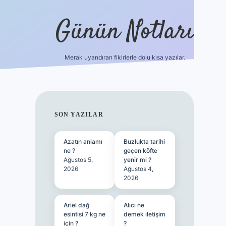
Günün Notları
Merak uyandıran fikirlerle dolu kısa yazılar.
https://p
SIDEBAR
SON YAZILAR
Azatın anlamı
Buzlukta tarihi
ne ?
geçen köfte
Ağustos 5,
yenir mi ?
2026
Ağustos 4,
2026
Ariel dağ
Alıcı ne
esintisi 7 kg ne
demek iletişim
için ?
?