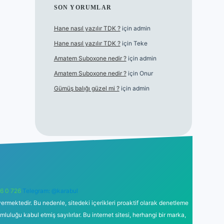
SON YORUMLAR
Hane nasıl yazılır TDK ?
için
admin
Hane nasıl yazılır TDK ?
için
Teke
Amatem Suboxone nedir ?
için
admin
Amatem Suboxone nedir ?
için
Onur
Gümüş balığı güzel mi ?
için
admin
6 0 726
Telegram: @karabul
ermektedir. Bu nedenle, sitedeki içerikleri proaktif olarak denetleme
uğu kabul etmiş sayılırlar. Bu internet sitesi, herhangi bir marka,