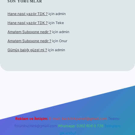
SON YORUMLAR
Hane nasıl yazılır TDK ?
için
admin
Hane nasıl yazılır TDK ?
için
Teke
Amatem Suboxone nedir ?
için
admin
Amatem Suboxone nedir ?
için
Onur
Gümüş balığı güzel mi ?
için
admin
om/
Reklam ve İletişim:
E-mail:
backlinkpaneli@gmail.com
Teams:
forumhizmeti@gmail.com
Whatsapp: 0262 606 0 726
Telegram:
@karabul