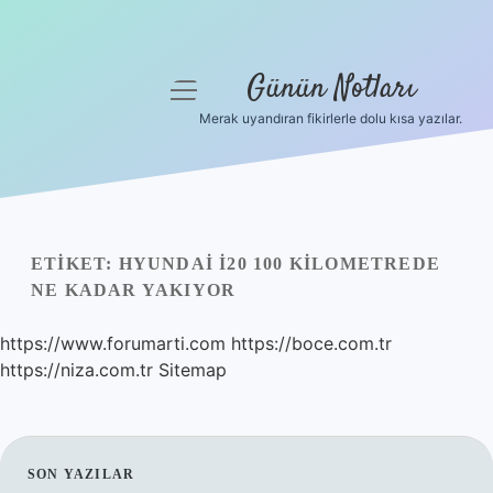
Günün Notları
menüyü
aç
Merak uyandıran fikirlerle dolu kısa yazılar.
Anasayfa
Gizlilik Politikası
Yasal Uyarı
ETIKET:
HYUNDAI I20 100 KILOMETREDE
NE KADAR YAKIYOR
Hakkımızda
https://www.forumarti.com
https://boce.com.tr
https://niza.com.tr
Sitemap
SIDEBAR
SON YAZILAR