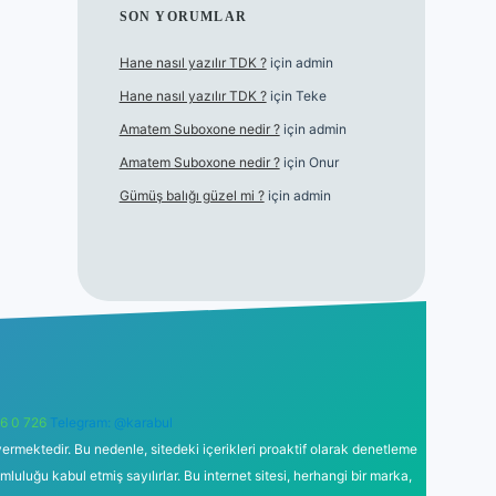
SON YORUMLAR
Hane nasıl yazılır TDK ?
için
admin
Hane nasıl yazılır TDK ?
için
Teke
Amatem Suboxone nedir ?
için
admin
Amatem Suboxone nedir ?
için
Onur
Gümüş balığı güzel mi ?
için
admin
6 0 726
Telegram: @karabul
ermektedir. Bu nedenle, sitedeki içerikleri proaktif olarak denetleme
uğu kabul etmiş sayılırlar. Bu internet sitesi, herhangi bir marka,