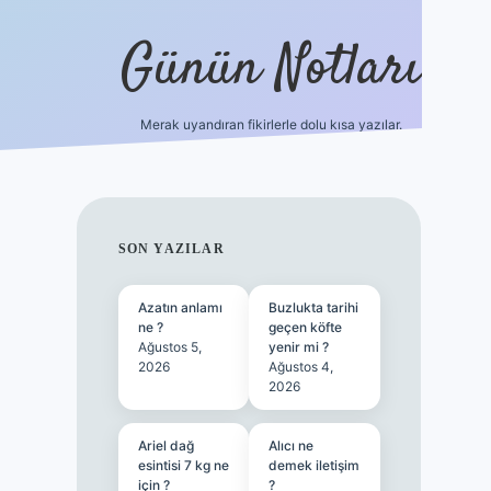
Günün Notları
Merak uyandıran fikirlerle dolu kısa yazılar.
https://piabellaguncel.com/
SIDEBAR
SON YAZILAR
Azatın anlamı
Buzlukta tarihi
ne ?
geçen köfte
Ağustos 5,
yenir mi ?
2026
Ağustos 4,
2026
Ariel dağ
Alıcı ne
esintisi 7 kg ne
demek iletişim
için ?
?