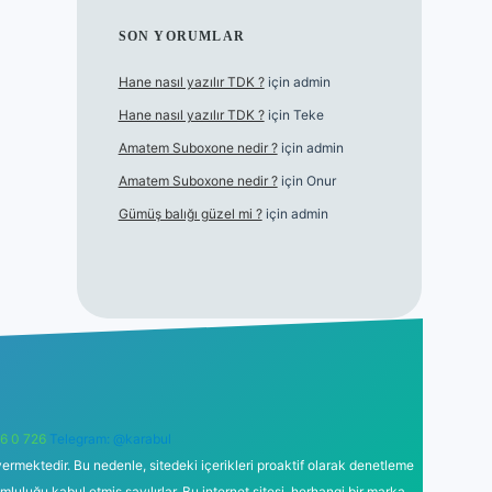
SON YORUMLAR
Hane nasıl yazılır TDK ?
için
admin
Hane nasıl yazılır TDK ?
için
Teke
Amatem Suboxone nedir ?
için
admin
Amatem Suboxone nedir ?
için
Onur
Gümüş balığı güzel mi ?
için
admin
6 0 726
Telegram: @karabul
ermektedir. Bu nedenle, sitedeki içerikleri proaktif olarak denetleme
uğu kabul etmiş sayılırlar. Bu internet sitesi, herhangi bir marka,