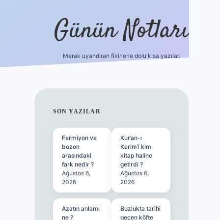
Günün Notları
Merak uyandıran fikirlerle dolu kısa yazılar.
https://p
SIDEBAR
SON YAZILAR
Fermiyon ve
Kur’an-ı
bozon
Kerim’i kim
arasındaki
kitap haline
fark nedir ?
getirdi ?
Ağustos 6,
Ağustos 6,
2026
2026
Azatın anlamı
Buzlukta tarihi
ne ?
geçen köfte