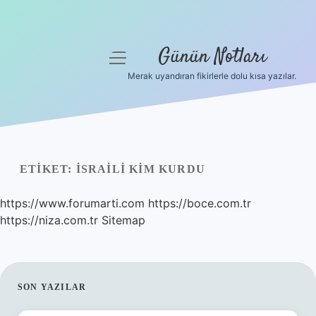
Günün Notları
menüyü
aç
Merak uyandıran fikirlerle dolu kısa yazılar.
Anasayfa
Gizlilik Politikası
Yasal Uyarı
ETIKET:
İSRAILI KIM KURDU
Hakkımızda
https://www.forumarti.com
https://boce.com.tr
https://niza.com.tr
Sitemap
SIDEBAR
SON YAZILAR