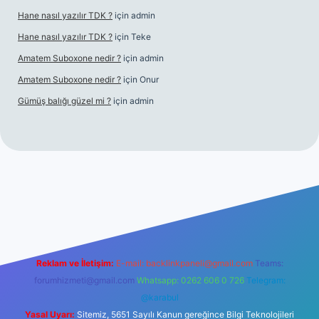
Hane nasıl yazılır TDK ?
için
admin
Hane nasıl yazılır TDK ?
için
Teke
Amatem Suboxone nedir ?
için
admin
Amatem Suboxone nedir ?
için
Onur
Gümüş balığı güzel mi ?
için
admin
m/
Reklam ve İletişim:
E-mail:
backlinkpaneli@gmail.com
Teams:
forumhizmeti@gmail.com
Whatsapp: 0262 606 0 726
Telegram:
@karabul
Yasal Uyarı:
Sitemiz, 5651 Sayılı Kanun gereğince Bilgi Teknolojileri