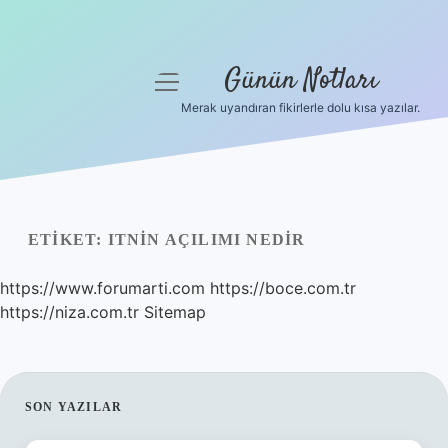
Günün Notları
menüyü
aç
Merak uyandıran fikirlerle dolu kısa yazılar.
Anasayfa
Gizlilik Politikası
Yasal Uyarı
ETIKET:
ITNIN AÇILIMI NEDIR
Hakkımızda
https://www.forumarti.com
https://boce.com.tr
https://niza.com.tr
Sitemap
SIDEBAR
SON YAZILAR