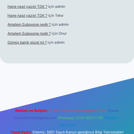
Hane nasıl yazılır TDK ?
için
admin
Hane nasıl yazılır TDK ?
için
Teke
Amatem Suboxone nedir ?
için
admin
Amatem Suboxone nedir ?
için
Onur
Gümüş balığı güzel mi ?
için
admin
cel.com/
Reklam ve İletişim:
E-mail:
backlinkpaneli@gmail.com
Teams:
forumhizmeti@gmail.com
Whatsapp: 0262 606 0 726
Telegram:
@karabul
Yasal Uyarı:
Sitemiz, 5651 Sayılı Kanun gereğince Bilgi Teknolojileri