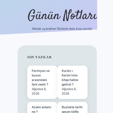
Günün Notları
Merak uyandıran fikirlerle dolu kısa yazılar.
https://
SIDEBAR
SON YAZILAR
Fermiyon ve
Kur’an-ı
bozon
Kerim’i kim
arasındaki
kitap haline
fark nedir ?
getirdi ?
Ağustos 6,
Ağustos 6,
2026
2026
Azatın anlamı
Buzlukta tarihi
ne ?
geçen köfte