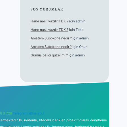
SON YORUMLAR
Hane nasıl yazılır TDK ?
için
admin
Hane nasıl yazılır TDK ?
için
Teke
Amatem Suboxone nedir ?
için
admin
Amatem Suboxone nedir ?
için
Onur
Gümüş balığı güzel mi ?
için
admin
6 0 726
Telegram: @karabul
ermektedir. Bu nedenle, sitedeki içerikleri proaktif olarak denetleme
uğu kabul etmiş sayılırlar. Bu internet sitesi, herhangi bir marka,