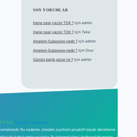
SON YORUMLAR
Hane nasıl yazılır TDK ?
için
admin
Hane nasıl yazılır TDK ?
için
Teke
Amatem Suboxone nedir ?
için
admin
Amatem Suboxone nedir ?
için
Onur
Gümüş balığı güzel mi ?
için
admin
6 0 726
Telegram: @karabul
ermektedir. Bu nedenle, sitedeki içerikleri proaktif olarak denetleme
uğu kabul etmiş sayılırlar. Bu internet sitesi, herhangi bir marka,