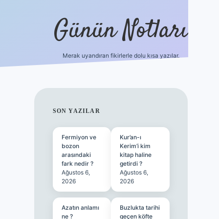
Günün Notları
Merak uyandıran fikirlerle dolu kısa yazılar.
https://
SIDEBAR
SON YAZILAR
Fermiyon ve
Kur’an-ı
bozon
Kerim’i kim
arasındaki
kitap haline
fark nedir ?
getirdi ?
Ağustos 6,
Ağustos 6,
2026
2026
Azatın anlamı
Buzlukta tarihi
ne ?
geçen köfte