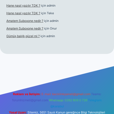
Hane nasıl yazılır TDK ?
için
admin
Hane nasıl yazılır TDK ?
için
Teke
Amatem Suboxone nedir ?
için
admin
Amatem Suboxone nedir ?
için
Onur
Gümüş balığı güzel mi ?
için
admin
m/
Reklam ve İletişim:
E-mail:
backlinkpaneli@gmail.com
Teams:
forumhizmeti@gmail.com
Whatsapp: 0262 606 0 726
Telegram:
@karabul
Yasal Uyarı:
Sitemiz, 5651 Sayılı Kanun gereğince Bilgi Teknolojileri