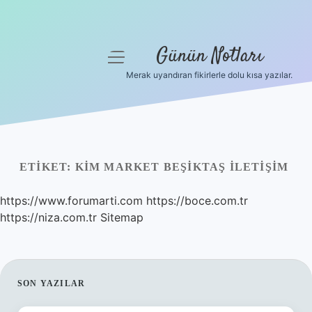
Günün Notları
menüyü
aç
Merak uyandıran fikirlerle dolu kısa yazılar.
Anasayfa
Gizlilik Politikası
Yasal Uyarı
ETIKET:
KIM MARKET BEŞIKTAŞ İLETIŞIM
Hakkımızda
https://www.forumarti.com
https://boce.com.tr
https://niza.com.tr
Sitemap
SIDEBAR
SON YAZILAR