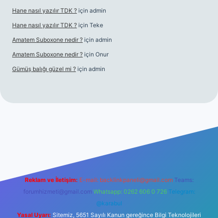
Hane nasıl yazılır TDK ?
için
admin
Hane nasıl yazılır TDK ?
için
Teke
Amatem Suboxone nedir ?
için
admin
Amatem Suboxone nedir ?
için
Onur
Gümüş balığı güzel mi ?
için
admin
m/
Reklam ve İletişim:
E-mail:
backlinkpaneli@gmail.com
Teams:
forumhizmeti@gmail.com
Whatsapp: 0262 606 0 726
Telegram:
@karabul
Yasal Uyarı:
Sitemiz, 5651 Sayılı Kanun gereğince Bilgi Teknolojileri