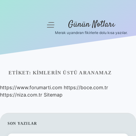
Günün Notları
menüyü
aç
Merak uyandıran fikirlerle dolu kısa yazılar.
Anasayfa
Gizlilik Politikası
Yasal Uyarı
ETIKET:
KIMLERIN ÜSTÜ ARANAMAZ
Hakkımızda
https://www.forumarti.com
https://boce.com.tr
https://niza.com.tr
Sitemap
SIDEBAR
SON YAZILAR