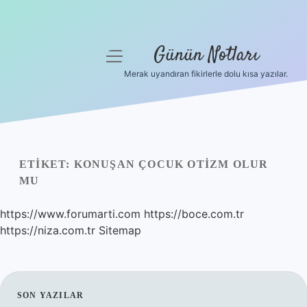
Günün Notları
menüyü
aç
Merak uyandıran fikirlerle dolu kısa yazılar.
Anasayfa
Gizlilik Politikası
Yasal Uyarı
ETIKET:
KONUŞAN ÇOCUK OTIZM OLUR
MU
Hakkımızda
https://www.forumarti.com
https://boce.com.tr
https://niza.com.tr
Sitemap
SIDEBAR
SON YAZILAR