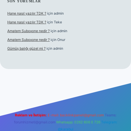
SON YORUMLAR
Hane nasıl yazılır TDK ?
için
admin
Hane nasıl yazılır TDK ?
için
Teke
Amatem Suboxone nedir ?
için
admin
Amatem Suboxone nedir ?
için
Onur
Gümüş balığı güzel mi ?
için
admin
m/
Reklam ve İletişim:
E-mail:
backlinkpaneli@gmail.com
Teams:
forumhizmeti@gmail.com
Whatsapp: 0262 606 0 726
Telegram:
@karabul