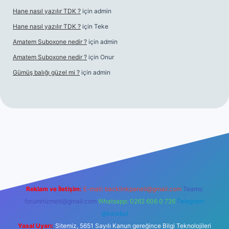
Hane nasıl yazılır TDK ?
için
admin
Hane nasıl yazılır TDK ?
için
Teke
Amatem Suboxone nedir ?
için
admin
Amatem Suboxone nedir ?
için
Onur
Gümüş balığı güzel mi ?
için
admin
m/
Reklam ve İletişim:
E-mail:
backlinkpaneli@gmail.com
Teams:
forumhizmeti@gmail.com
Whatsapp: 0262 606 0 726
Telegram:
@karabul
Yasal Uyarı:
Sitemiz, 5651 Sayılı Kanun gereğince Bilgi Teknolojileri