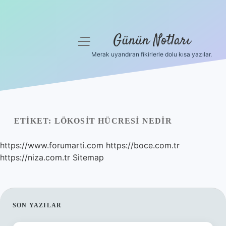
Günün Notları
menüyü
aç
Merak uyandıran fikirlerle dolu kısa yazılar.
Anasayfa
Gizlilik Politikası
Yasal Uyarı
ETIKET:
LÖKOSIT HÜCRESI NEDIR
Hakkımızda
https://www.forumarti.com
https://boce.com.tr
https://niza.com.tr
Sitemap
SIDEBAR
SON YAZILAR