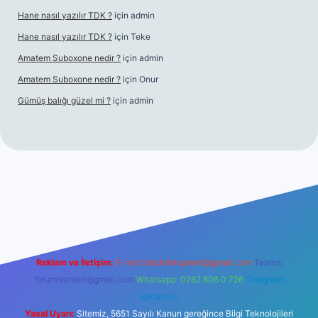
Hane nasıl yazılır TDK ?
için
admin
Hane nasıl yazılır TDK ?
için
Teke
Amatem Suboxone nedir ?
için
admin
Amatem Suboxone nedir ?
için
Onur
Gümüş balığı güzel mi ?
için
admin
m/
Reklam ve İletişim:
E-mail:
backlinkpaneli@gmail.com
Teams:
forumhizmeti@gmail.com
Whatsapp: 0262 606 0 726
Telegram:
@karabul
Yasal Uyarı:
Sitemiz, 5651 Sayılı Kanun gereğince Bilgi Teknolojileri