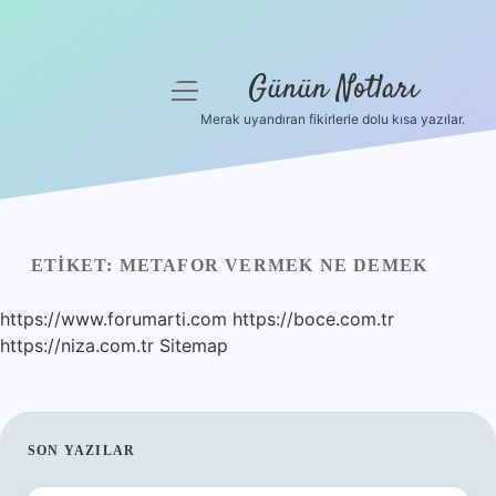
Günün Notları
menüyü
aç
Merak uyandıran fikirlerle dolu kısa yazılar.
Anasayfa
Gizlilik Politikası
Yasal Uyarı
ETIKET:
METAFOR VERMEK NE DEMEK
Hakkımızda
https://www.forumarti.com
https://boce.com.tr
https://niza.com.tr
Sitemap
SIDEBAR
SON YAZILAR