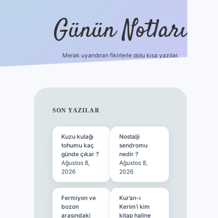
Günün Notları
Merak uyandıran fikirlerle dolu kısa yazılar.
https://p
SIDEBAR
SON YAZILAR
Kuzu kulağı
Nostalji
tohumu kaç
sendromu
günde çıkar ?
nedir ?
Ağustos 8,
Ağustos 8,
2026
2026
Fermiyon ve
Kur’an-ı
bozon
Kerim’i kim
arasındaki
kitap haline