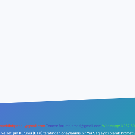
backlinkpaneli@gmail.com
Teams:
forumhizmeti@gmail.com
Whatsapp: 0262 60
i ve İletişim Kurumu (BTK) tarafından onaylanmış bir Yer Sağlayıcı olarak hizmet v