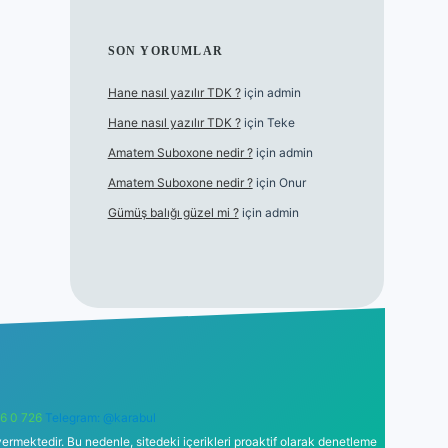
SON YORUMLAR
Hane nasıl yazılır TDK ?
için
admin
Hane nasıl yazılır TDK ?
için
Teke
Amatem Suboxone nedir ?
için
admin
Amatem Suboxone nedir ?
için
Onur
Gümüş balığı güzel mi ?
için
admin
6 0 726
Telegram: @karabul
ermektedir. Bu nedenle, sitedeki içerikleri proaktif olarak denetleme