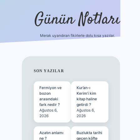
Günün Notları
Merak uyandıran fikirlerle dolu kısa yazılar.
https://
SIDEBAR
SON YAZILAR
Fermiyon ve
Kur’an-ı
bozon
Kerim’i kim
arasındaki
kitap haline
fark nedir ?
getirdi ?
Ağustos 6,
Ağustos 6,
2026
2026
Azatın anlamı
Buzlukta tarihi
ne ?
geçen köfte