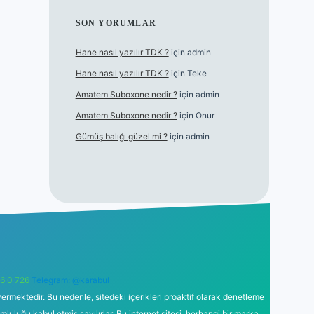
SON YORUMLAR
Hane nasıl yazılır TDK ?
için
admin
Hane nasıl yazılır TDK ?
için
Teke
Amatem Suboxone nedir ?
için
admin
Amatem Suboxone nedir ?
için
Onur
Gümüş balığı güzel mi ?
için
admin
6 0 726
Telegram: @karabul
ermektedir. Bu nedenle, sitedeki içerikleri proaktif olarak denetleme
uğu kabul etmiş sayılırlar. Bu internet sitesi, herhangi bir marka,