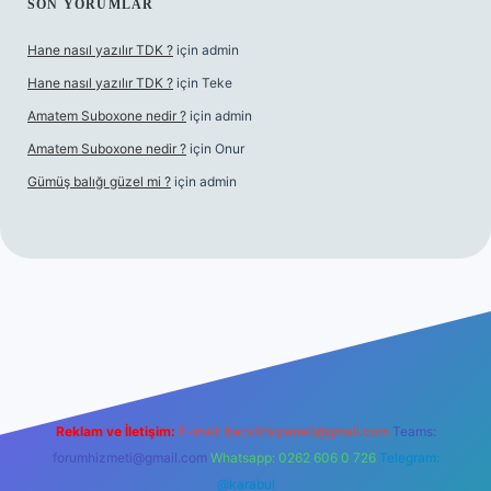
SON YORUMLAR
Hane nasıl yazılır TDK ?
için
admin
Hane nasıl yazılır TDK ?
için
Teke
Amatem Suboxone nedir ?
için
admin
Amatem Suboxone nedir ?
için
Onur
Gümüş balığı güzel mi ?
için
admin
m/
Reklam ve İletişim:
E-mail:
backlinkpaneli@gmail.com
Teams:
forumhizmeti@gmail.com
Whatsapp: 0262 606 0 726
Telegram:
@karabul