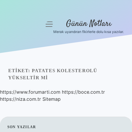
Günün Notları
menüyü
aç
Merak uyandıran fikirlerle dolu kısa yazılar.
Anasayfa
Gizlilik Politikası
Yasal Uyarı
ETIKET:
PATATES KOLESTEROLÜ
YÜKSELTIR MI
Hakkımızda
https://www.forumarti.com
https://boce.com.tr
https://niza.com.tr
Sitemap
SIDEBAR
SON YAZILAR