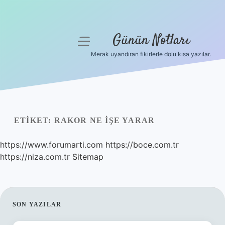
Günün Notları
menüyü
aç
Merak uyandıran fikirlerle dolu kısa yazılar.
Anasayfa
Gizlilik Politikası
Yasal Uyarı
ETIKET:
RAKOR NE IŞE YARAR
Hakkımızda
https://www.forumarti.com
https://boce.com.tr
https://niza.com.tr
Sitemap
SIDEBAR
SON YAZILAR