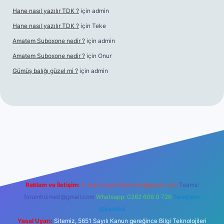
Hane nasıl yazılır TDK ?
için
admin
Hane nasıl yazılır TDK ?
için
Teke
Amatem Suboxone nedir ?
için
admin
Amatem Suboxone nedir ?
için
Onur
Gümüş balığı güzel mi ?
için
admin
m/
Reklam ve İletişim:
E-mail:
backlinkpaneli@gmail.com
Teams:
forumhizmeti@gmail.com
Whatsapp: 0262 606 0 726
Telegram:
@karabul
Yasal Uyarı:
Sitemiz, 5651 Sayılı Kanun gereğince Bilgi Teknolojileri