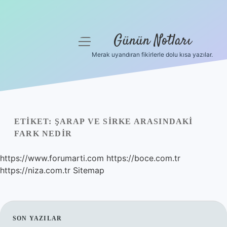
Günün Notları
menüyü
aç
Merak uyandıran fikirlerle dolu kısa yazılar.
Anasayfa
Gizlilik Politikası
Yasal Uyarı
ETIKET:
ŞARAP VE SIRKE ARASINDAKI
FARK NEDIR
Hakkımızda
https://www.forumarti.com
https://boce.com.tr
https://niza.com.tr
Sitemap
SIDEBAR
SON YAZILAR