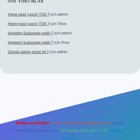
SON YORUMLAR
Hane nasıl yazılır TDK ?
için
admin
Hane nasıl yazılır TDK ?
için
Teke
Amatem Suboxone nedir ?
için
admin
Amatem Suboxone nedir ?
için
Onur
Gümüş balığı güzel mi ?
için
admin
m/
Reklam ve İletişim:
E-mail:
backlinkpaneli@gmail.com
Teams:
forumhizmeti@gmail.com
Whatsapp: 0262 606 0 726
Telegram:
@karabul