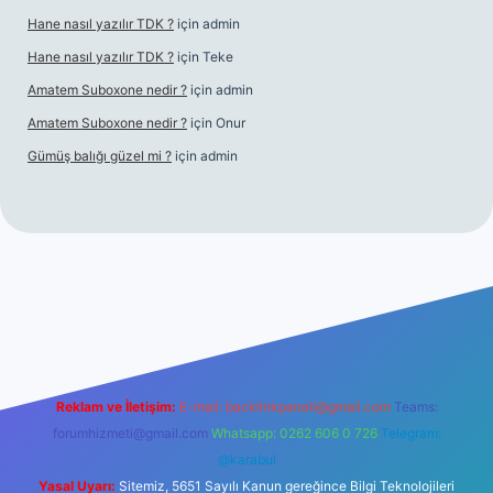
Hane nasıl yazılır TDK ?
için
admin
Hane nasıl yazılır TDK ?
için
Teke
Amatem Suboxone nedir ?
için
admin
Amatem Suboxone nedir ?
için
Onur
Gümüş balığı güzel mi ?
için
admin
om/
Reklam ve İletişim:
E-mail:
backlinkpaneli@gmail.com
Teams:
forumhizmeti@gmail.com
Whatsapp: 0262 606 0 726
Telegram:
@karabul
Yasal Uyarı:
Sitemiz, 5651 Sayılı Kanun gereğince Bilgi Teknolojileri