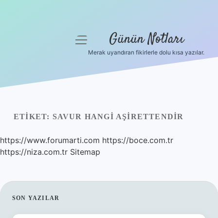
Günün Notları
menüyü
aç
Merak uyandıran fikirlerle dolu kısa yazılar.
Anasayfa
Gizlilik Politikası
Yasal Uyarı
ETIKET:
SAVUR HANGI AŞIRETTENDIR
Hakkımızda
https://www.forumarti.com
https://boce.com.tr
https://niza.com.tr
Sitemap
SIDEBAR
SON YAZILAR