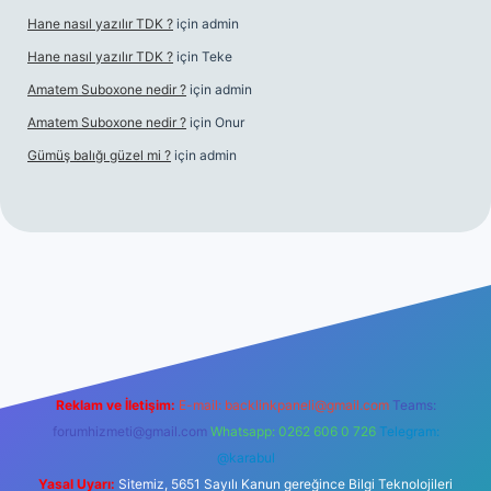
Hane nasıl yazılır TDK ?
için
admin
Hane nasıl yazılır TDK ?
için
Teke
Amatem Suboxone nedir ?
için
admin
Amatem Suboxone nedir ?
için
Onur
Gümüş balığı güzel mi ?
için
admin
m/
Reklam ve İletişim:
E-mail:
backlinkpaneli@gmail.com
Teams:
forumhizmeti@gmail.com
Whatsapp: 0262 606 0 726
Telegram:
@karabul
Yasal Uyarı:
Sitemiz, 5651 Sayılı Kanun gereğince Bilgi Teknolojileri