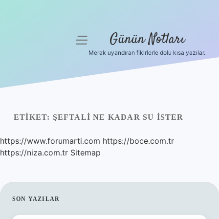
Günün Notları
menüyü
aç
Merak uyandıran fikirlerle dolu kısa yazılar.
Anasayfa
Gizlilik Politikası
Yasal Uyarı
ETIKET:
ŞEFTALI NE KADAR SU ISTER
Hakkımızda
https://www.forumarti.com
https://boce.com.tr
https://niza.com.tr
Sitemap
SIDEBAR
SON YAZILAR