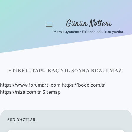
Günün Notları
menüyü
aç
Merak uyandıran fikirlerle dolu kısa yazılar.
Anasayfa
Gizlilik Politikası
Yasal Uyarı
ETIKET:
TAPU KAÇ YIL SONRA BOZULMAZ
Hakkımızda
https://www.forumarti.com
https://boce.com.tr
https://niza.com.tr
Sitemap
SIDEBAR
SON YAZILAR