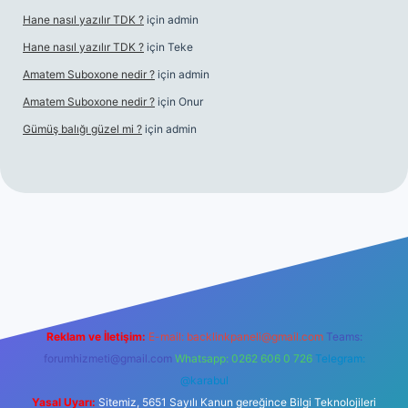
Hane nasıl yazılır TDK ?
için
admin
Hane nasıl yazılır TDK ?
için
Teke
Amatem Suboxone nedir ?
için
admin
Amatem Suboxone nedir ?
için
Onur
Gümüş balığı güzel mi ?
için
admin
m/
Reklam ve İletişim:
E-mail:
backlinkpaneli@gmail.com
Teams:
forumhizmeti@gmail.com
Whatsapp: 0262 606 0 726
Telegram:
@karabul
Yasal Uyarı:
Sitemiz, 5651 Sayılı Kanun gereğince Bilgi Teknolojileri