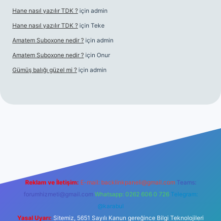
Hane nasıl yazılır TDK ?
için
admin
Hane nasıl yazılır TDK ?
için
Teke
Amatem Suboxone nedir ?
için
admin
Amatem Suboxone nedir ?
için
Onur
Gümüş balığı güzel mi ?
için
admin
m/
Reklam ve İletişim:
E-mail:
backlinkpaneli@gmail.com
Teams:
forumhizmeti@gmail.com
Whatsapp: 0262 606 0 726
Telegram:
@karabul
Yasal Uyarı:
Sitemiz, 5651 Sayılı Kanun gereğince Bilgi Teknolojileri