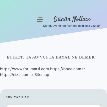
Günün Notları
menüyü
aç
Merak uyandıran fikirlerle dolu kısa yazılar.
Anasayfa
Gizlilik Politikası
Yasal Uyarı
ETIKET:
TASAVVUFTA HAYAL NE DEMEK
Hakkımızda
https://www.forumarti.com
https://boce.com.tr
https://niza.com.tr
Sitemap
SIDEBAR
SON YAZILAR