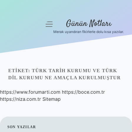
Günün Notları
menüyü
aç
Merak uyandıran fikirlerle dolu kısa yazılar.
Anasayfa
Gizlilik Politikası
Yasal Uyarı
ETIKET:
TÜRK TARIH KURUMU VE TÜRK
DIL KURUMU NE AMAÇLA KURULMUŞTUR
Hakkımızda
https://www.forumarti.com
https://boce.com.tr
https://niza.com.tr
Sitemap
SIDEBAR
SON YAZILAR