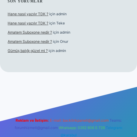
SON YORUMLAR
Hane nasıl yazılır TDK ?
için
admin
Hane nasıl yazılır TDK ?
için
Teke
Amatem Suboxone nedir ?
için
admin
Amatem Suboxone nedir ?
için
Onur
Gümüş balığı güzel mi ?
için
admin
om/
Reklam ve İletişim:
E-mail:
backlinkpaneli@gmail.com
Teams:
forumhizmeti@gmail.com
Whatsapp: 0262 606 0 726
Telegram:
@karabul