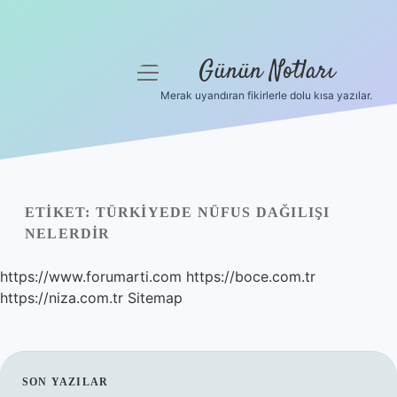
Günün Notları
menüyü
aç
Merak uyandıran fikirlerle dolu kısa yazılar.
Anasayfa
Gizlilik Politikası
Yasal Uyarı
ETIKET:
TÜRKIYEDE NÜFUS DAĞILIŞI
NELERDIR
Hakkımızda
https://www.forumarti.com
https://boce.com.tr
https://niza.com.tr
Sitemap
SIDEBAR
SON YAZILAR