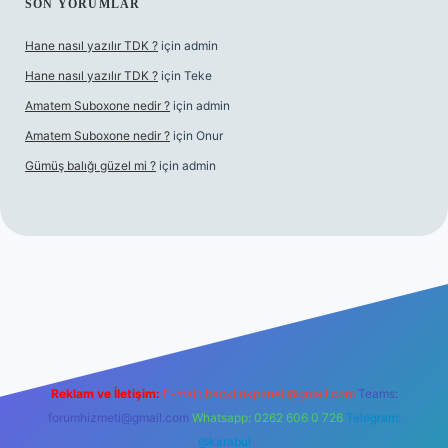
SON YORUMLAR
Hane nasıl yazılır TDK ?
için
admin
Hane nasıl yazılır TDK ?
için
Teke
Amatem Suboxone nedir ?
için
admin
Amatem Suboxone nedir ?
için
Onur
Gümüş balığı güzel mi ?
için
admin
m/
Reklam ve İletişim:
E-mail:
backlinkpaneli@gmail.com
Teams:
forumhizmeti@gmail.com
Whatsapp: 0262 606 0 726
Telegram:
@karabul