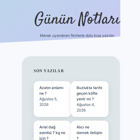
Günün Notları
Merak uyandıran fikirlerle dolu kısa yazılar.
https://p
SIDEBAR
SON YAZILAR
Azatın anlamı
Buzlukta tarihi
ne ?
geçen köfte
Ağustos 5,
yenir mi ?
2026
Ağustos 4,
2026
Ariel dağ
Alıcı ne
esintisi 7 kg ne
demek iletişim
için ?
?