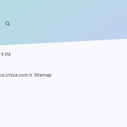
IYIM
ps://niza.com.tr
Sitemap