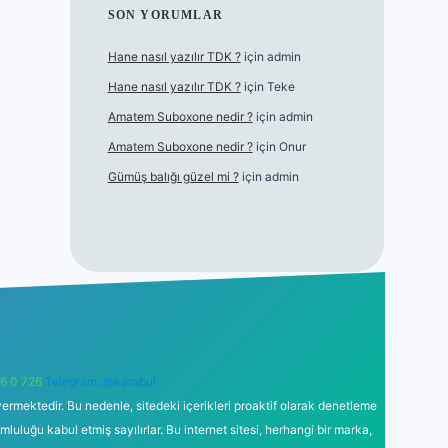
SON YORUMLAR
Hane nasıl yazılır TDK ?
için
admin
Hane nasıl yazılır TDK ?
için
Teke
Amatem Suboxone nedir ?
için
admin
Amatem Suboxone nedir ?
için
Onur
Gümüş balığı güzel mi ?
için
admin
6 0 726
Telegram: @karabul
ermektedir. Bu nedenle, sitedeki içerikleri proaktif olarak denetleme
uğu kabul etmiş sayılırlar. Bu internet sitesi, herhangi bir marka,