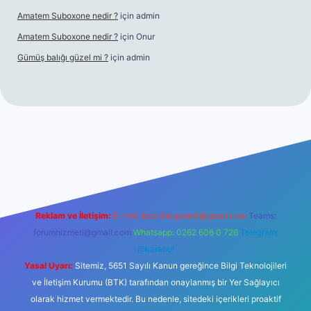
Amatem Suboxone nedir ?
için
admin
Amatem Suboxone nedir ?
için
Onur
Gümüş balığı güzel mi ?
için
admin
el.com/
Reklam ve İletişim:
E-mail:
backlinkpaneli@gmail.com
Teams:
forumhizmeti@gmail.com
Whatsapp: 0262 606 0 726
Telegram:
@karabul
Yasal Uyarı:
Sitemiz, 5651 Sayılı Kanun gereğince Bilgi Teknolojileri
ve İletişim Kurumu (BTK) tarafından onaylanmış bir Yer Sağlayıcı
olarak hizmet vermektedir. Bu nedenle, sitedeki içerikleri proaktif