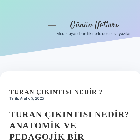
Günün Notları
menüyü
aç
Merak uyandıran fikirlerle dolu kısa yazılar.
Anasayfa
Gizlilik Politikası
Yasal Uyarı
Hakkımızda
TURAN ÇIKINTISI NEDIR ?
Tarih: Aralık 5, 2025
TURAN ÇIKINTISI NEDIR?
ANATOMIK VE
PEDAGOJIK BIR