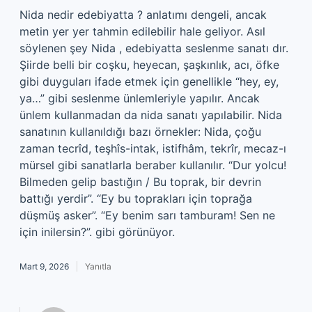
Nida nedir edebiyatta ? anlatımı dengeli, ancak
metin yer yer tahmin edilebilir hale geliyor. Asıl
söylenen şey Nida , edebiyatta seslenme sanatı dır.
Şiirde belli bir coşku, heyecan, şaşkınlık, acı, öfke
gibi duyguları ifade etmek için genellikle “hey, ey,
ya…” gibi seslenme ünlemleriyle yapılır. Ancak
ünlem kullanmadan da nida sanatı yapılabilir. Nida
sanatının kullanıldığı bazı örnekler: Nida, çoğu
zaman tecrîd, teşhîs-intak, istifhâm, tekrîr, mecaz-ı
mürsel gibi sanatlarla beraber kullanılır. “Dur yolcu!
Bilmeden gelip bastığın / Bu toprak, bir devrin
battığı yerdir”. “Ey bu toprakları için toprağa
düşmüş asker”. “Ey benim sarı tamburam! Sen ne
için inilersin?”. gibi görünüyor.
Mart 9, 2026
Yanıtla