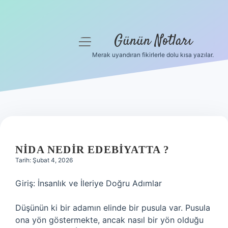
Günün Notları
menüyü
aç
Merak uyandıran fikirlerle dolu kısa yazılar.
Anasayfa
Gizlilik Politikası
Yasal Uyarı
Hakkımızda
NIDA NEDIR EDEBIYATTA ?
Tarih: Şubat 4, 2026
Giriş: İnsanlık ve İleriye Doğru Adımlar
Düşünün ki bir adamın elinde bir pusula var. Pusula
ona yön göstermekte, ancak nasıl bir yön olduğu