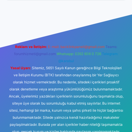
aguncel.com/
Reklam ve İletişim:
E-mail:
backlinkpaneli@gmail.com
Teams:
forumhizmeti@gmail.com
Whatsapp: 0262 606 0 726
Telegram:
@karabul
Yasal Uyarı:
Sitemiz, 5651 Sayılı Kanun gereğince Bilgi Teknolojileri
ve İletişim Kurumu (BTK) tarafından onaylanmış bir Yer Sağlayıcı
olarak hizmet vermektedir. Bu nedenle, sitedeki içerikleri proaktif
olarak denetleme veya araştırma yükümlülüğümüz bulunmamaktadır.
Ancak, üyelerimiz yazdıkları içeriklerin sorumluluğunu taşımakta olup,
siteye üye olarak bu sorumluluğu kabul etmiş sayılırlar. Bu internet
sitesi, herhangi bir marka, kurum veya şahıs şirketi ile hiçbir bağlantısı
bulunmamaktadır. Sitede yalnızca kendi hazırladığımız makaleler
paylaşılmaktadır. Burada yer alan içerikler haber niteliği taşımamakta
olup, gerçek kurum ve kişiler hakkında paylaşım yapılmamaktadır.